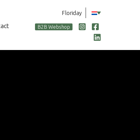
Floriday
act
B2B Webshop