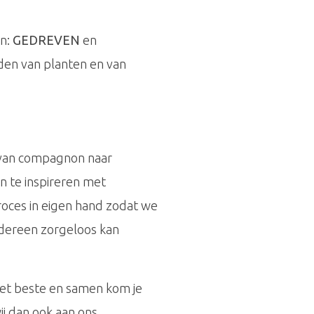
jn:
GEDREVEN
en
en van planten en van
 van compagnon naar
n te inspireren met
oces in eigen hand zodat we
edereen zorgeloos kan
n het beste en samen kom je
ij dan ook aan ons