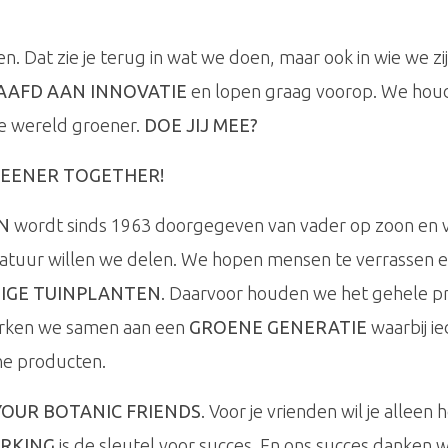
. Dat zie je terug in wat we doen, maar ook in wie we zi
AAFD AAN INNOVATIE
en lopen graag voorop. We houd
 wereld groener.
DOE JIJ MEE?
REENER TOGETHER!
N
wordt sinds 1963 doorgegeven van vader op zoon en
natuur willen we delen. We hopen mensen te verrassen e
IGE TUINPLANTEN
. Daarvoor houden we het gehele pr
erken we samen aan een
GROENE GENERATIE
waarbij i
ne producten.
YOUR BOTANIC FRIENDS
. Voor je vrienden wil je allee
RKING
is de sleutel voor succes. En ons succes danken w