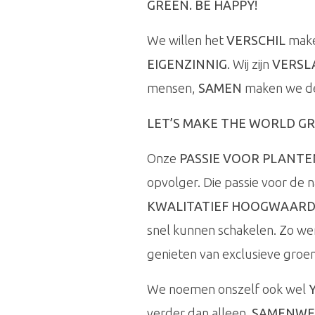
GREEN. BE HAPPY!
We willen het
VERSCHIL
maken
EIGENZINNIG
. Wij zijn
VERSL
mensen,
SAMEN
maken we de
LET’S MAKE THE WORLD G
Onze
PASSIE VOOR PLANTE
opvolger. Die passie voor de 
KWALITATIEF HOOGWAARD
snel kunnen schakelen. Zo w
genieten van exclusieve groe
We noemen onszelf ook wel
verder dan alleen.
SAMENWE