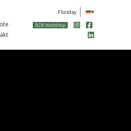
Floriday
ote
B2B Webshop
akt