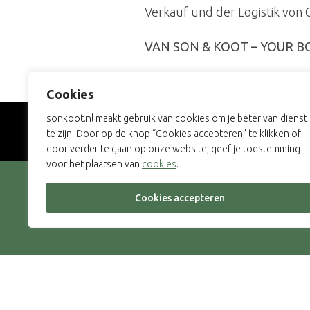
Verkauf und der Logistik von 
VAN SON & KOOT – YOUR B
Cookies
sonkoot.nl maakt gebruik van cookies om je beter van dienst
te zijn. Door op de knop “Cookies accepteren” te klikken of
door verder te gaan op onze website, geef je toestemming
voor het plaatsen van
cookies
.
INFORMIERT BLEIB
Cookies accepteren
Wir geben unser Bestes, um jede Woch
zusammenzustellen.