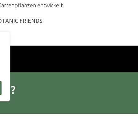
Gartenpflanzen entwickelt.
OTANIC FRIENDS
EN?
e für Sie eine KOMPAKTE und VOLLSTÄNDIGE Übersich