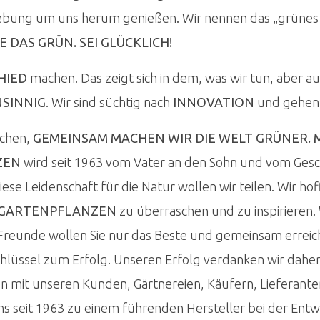
ung um uns herum genießen. Wir nennen das „grünes G
E DAS GRÜN. SEI GLÜCKLICH!
HIED
machen. Das zeigt sich in dem, was wir tun, aber au
NSINNIG
. Wir sind süchtig nach
INNOVATION
und gehen 
schen,
GEMEINSAM MACHEN WIR DIE WELT GRÜNER. M
ZEN
wird seit 1963 vom Vater an den Sohn und vom Gesc
se Leidenschaft für die Natur wollen wir teilen. Wir ho
GARTENPFLANZEN
zu überraschen und zu inspirieren
 Freunde wollen Sie nur das Beste und gemeinsam erreiche
chlüssel zum Erfolg. Unseren Erfolg verdanken wir dah
 mit unseren Kunden, Gärtnereien, Käufern, Lieferante
 seit 1963 zu einem führenden Hersteller bei der Entw